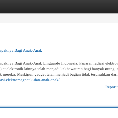
egories
Register
Login
ampaknya Bagi Anak-Anak
paknya Bagi Anak-Anak Emguarde Indonesia, Paparan radiasi elektro
gkat elektronik lainnya telah menjadi kekhawatiran bagi banyak orang, 
k mereka. Meskipun gadget telah menjadi bagian tidak terpisahkan dari
iasi-elektromagnetik-dan-anak-anak/
Report 