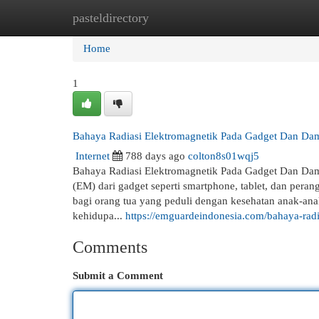
pasteldirectory
Home
New Site Listings
Add Site
Cat
Home
1
Bahaya Radiasi Elektromagnetik Pada Gadget Dan D
Internet
788 days ago
colton8s01wqj5
Bahaya Radiasi Elektromagnetik Pada Gadget Dan Dam
(EM) dari gadget seperti smartphone, tablet, dan peran
bagi orang tua yang peduli dengan kesehatan anak-ana
kehidupa...
https://emguardeindonesia.com/bahaya-rad
Comments
Submit a Comment