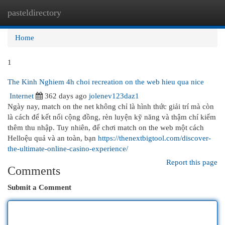
pasteldirectory
Togg
navi
Home
1
The Kinh Nghiem 4h choi recreation on the web hieu qua nice
Internet
362 days ago
jolenev123daz1
Ngày nay, match on the net không chỉ là hình thức giải trí mà còn
là cách để kết nối cộng đồng, rèn luyện kỹ năng và thậm chí kiếm
thêm thu nhập. Tuy nhiên, để chơi match on the web một cách
Helloệu quả và an toàn, bạn
https://thenextbigtool.com/discover-
the-ultimate-online-casino-experience/
Report this page
Comments
Submit a Comment