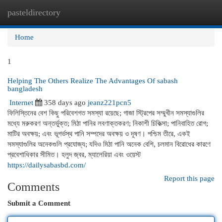
pasteldirectory
Togg
navi
Home
1
Helping The Others Realize The Advantages Of sabash
bangladesh
Internet
358 days ago
jeanz221pcn5
ফিলিস্তিনের বেশ কিছু পরিবেশগত সমস্যা রয়েছে; গাজা স্ট্রিপের সম্মুখীন সমস্যাগুলির
মধ্যে মরুকরণ অন্তর্ভুক্ত; মিঠা পানির লবণাক্তকরণ; নিকাশী চিকিত্সা; পানিবাহিত রোগ;
মাটির অবক্ষয়; এবং ভূগর্ভস্থ পানি সম্পদের অবক্ষয় ও দূষণ। পশ্চিম তীরে, একই
সমস্যাগুলির অনেকগুলি প্রযোজ্য; যদিও মিঠা পানি অনেক বেশি, চলমান বিরোধের কারণে
প্রবেশাধিকার সীমিত। হলুদ জ্বর, ম্যালেরিয়া এবং ওয়েস্ট
https://dailysabasbd.com/
Report this page
Comments
Submit a Comment