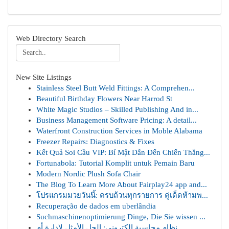
Web Directory Search
New Site Listings
Stainless Steel Butt Weld Fittings: A Comprehen...
Beautiful Birthday Flowers Near Harrod St
White Magic Studios – Skilled Publishing And in...
Business Management Software Pricing: A detail...
Waterfront Construction Services in Moble Alabama
Freezer Repairs: Diagnostics & Fixes
Kết Quả Soi Cầu VIP: Bí Mật Dẫn Đến Chiến Thắng...
Fortunabola: Tutorial Komplit untuk Pemain Baru
Modern Nordic Plush Sofa Chair
The Blog To Learn More About Fairplay24 app and...
โปรแกรมมวยวันนี้: ครบถ้วนทุกรายการ คู่เด็ดห้ามพ...
Recuperação de dados em uberlândia
Suchmaschinenoptimierung Dinge, Die Sie wissen ...
نظام محاسبة إلكتروني: الحل الأمثل لإدارة أم...