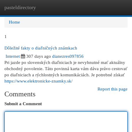
pasteldirectory
Togg
navi
Home
1
Dôležité fakty o diaľničných známkach
Internet
307 days ago
dianezres097856
Pri jazde po slovenských diaľniciach je nevyhnutné mať aktuálny
obchodný povolenie. Táto povinná karta vám dáva právo cestovať
po diaľniciach a rýchlostných komunikáciách. Je potrebné získať
https://www.elektronicke-znamky.sk/
Report this page
Comments
Submit a Comment