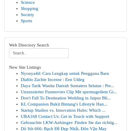
Science
Shopping
Society
Sports
Web Directory Search
New Site Listings
Nyonya4d: Cara Lengkap untuk Pengguna Baru
Diablo Zachte Incense : Een Uitleg
Daya Tarik Wanita Daerah Sumatera Selatan : Per...
Unzensierter Funmovies Clip Mit spermageilem Gi...
Don't Fall To Destination Wedding in Jaipur Bli...
KL Companion Bukit Bintang's Lifestyle Han...
Startup Studios vs. Innovation Hubs: Which ...
UBA168 Contact Us: Get in Touch with Support
Gebrauchte LKW-Anhänger: Finden Sie das richtig...
Dò Sót 666: Bạch Đề Đẹp Nhất, Đón Vận May