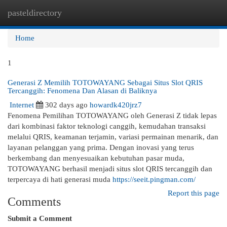
pasteldirectory
Togg
navi
Home
1
Generasi Z Memilih TOTOWAYANG Sebagai Situs Slot QRIS
Tercanggih: Fenomena Dan Alasan di Baliknya
Internet
302 days ago
howardk420jrz7
Fenomena Pemilihan TOTOWAYANG oleh Generasi Z tidak lepas
dari kombinasi faktor teknologi canggih, kemudahan transaksi
melalui QRIS, keamanan terjamin, variasi permainan menarik, dan
layanan pelanggan yang prima. Dengan inovasi yang terus
berkembang dan menyesuaikan kebutuhan pasar muda,
TOTOWAYANG berhasil menjadi situs slot QRIS tercanggih dan
terpercaya di hati generasi muda
https://seeit.pingman.com/
Report this page
Comments
Submit a Comment