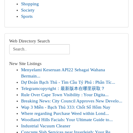
Shopping
Society
Sports
Web Directory Search
New Site Listings
Menyelami Keseruan API22 Sebagai Wahana
Bermain...
Dự Đoán Bạch Thủ - Tìm Cầu Tỷ Phú : Phân Tíc...
Telegramcopyright：最新版本在哪里获取？
Rule Over Cape Town Visibility : Your Digita...
Breaking News: City Council Approves New Develo...
Wap 3 Miền - Bạch Thủ 333: Chốt Số Hôm Nay
Where regarding Purchase Weed within Lond...
Woodland Hills Facials: Your Ultimate Guide to...
Industrial Vacuum Cleaner
Concrete Slab Services near Inverleigh: Your Re...