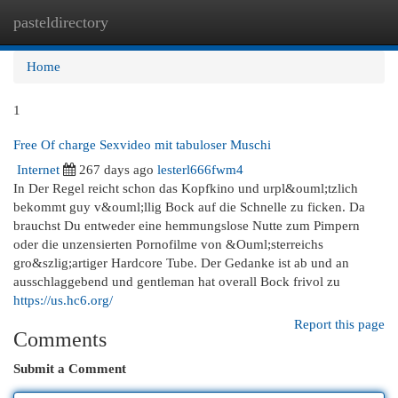
pasteldirectory
Togg
navi
Home
1
Free Of charge Sexvideo mit tabuloser Muschi
Internet
267 days ago
lesterl666fwm4
In Der Regel reicht schon das Kopfkino und urpl&ouml;tzlich
bekommt guy v&ouml;llig Bock auf die Schnelle zu ficken. Da
brauchst Du entweder eine hemmungslose Nutte zum Pimpern
oder die unzensierten Pornofilme von &Ouml;sterreichs
gro&szlig;artiger Hardcore Tube. Der Gedanke ist ab und an
ausschlaggebend und gentleman hat overall Bock frivol zu
https://us.hc6.org/
Report this page
Comments
Submit a Comment