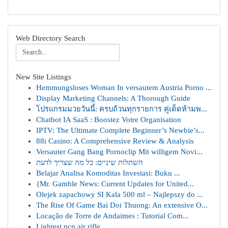
Web Directory Search
New Site Listings
Hemmungsloses Woman In versautem Austria Porno ...
Display Marketing Channels: A Thorough Guide
โปรแกรมมวยวันนี้: ครบถ้วนทุกรายการ คู่เด็ดห้ามพ...
Chatbot IA SaaS : Boostez Votre Organisation
IPTV: The Ultimate Complete Beginner’s Newbie’s...
88i Casino: A Comprehensive Review & Analysis
Versauter Gang Bang Pornoclip Mit willigem Novi...
השתלות שיניים: כל מה שצריך לדעת
Belajar Analisa Komoditas Investasi: Buku ...
{Mr. Gamble News: Current Updates for United...
Olejek zapachowy SI Kala 500 ml – Najlepszy do ...
The Rise Of Game Bai Doi Thuong: An extensive O...
Locação de Torre de Andaimes : Tutorial Com...
Lightest pcp air rifle