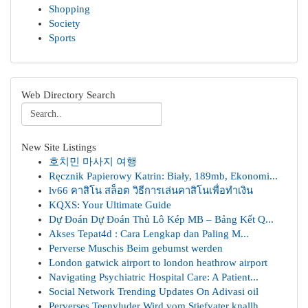
Shopping
Society
Sports
Web Directory Search
New Site Listings
호치민 마사지 여행
Ręcznik Papierowy Katrin: Biały, 189mb, Ekonomi...
lv66 คาสิโน สล็อต วิธีการเล่นคาสิโนเพื่อทำเงิน
KQXS: Your Ultimate Guide
Dự Đoán Dự Đoán Thủ Lô Kép MB – Bảng Kết Q...
Akses Tepat4d : Cara Lengkap dan Paling M...
Perverse Muschis Beim gebumst werden
London gatwick airport to london heathrow airport
Navigating Psychiatric Hospital Care: A Patient...
Social Network Trending Updates On Adivasi oil
Perverses Teenyluder Wird vom Stiefvater knallh...