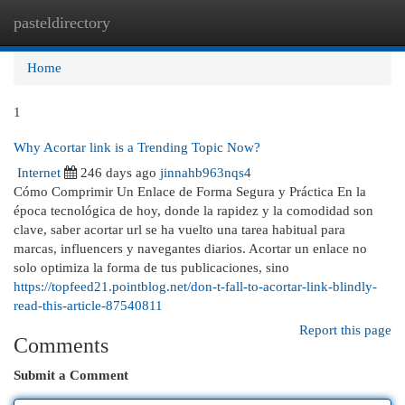
pasteldirectory
Togg
navi
Home
1
Why Acortar link is a Trending Topic Now?
Internet
246 days ago
jinnahb963nqs4
Cómo Comprimir Un Enlace de Forma Segura y Práctica En la
época tecnológica de hoy, donde la rapidez y la comodidad son
clave, saber acortar url se ha vuelto una tarea habitual para
marcas, influencers y navegantes diarios. Acortar un enlace no
solo optimiza la forma de tus publicaciones, sino
https://topfeed21.pointblog.net/don-t-fall-to-acortar-link-blindly-
read-this-article-87540811
Report this page
Comments
Submit a Comment