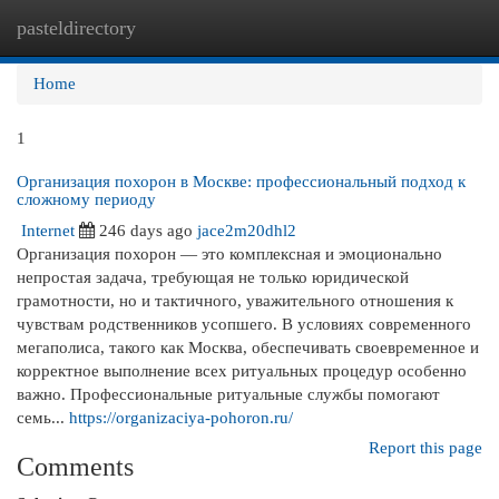
pasteldirectory
Togg
navi
Home
1
Организация похорон в Москве: профессиональный подход к
сложному периоду
Internet
246 days ago
jace2m20dhl2
Организация похорон — это комплексная и эмоционально
непростая задача, требующая не только юридической
грамотности, но и тактичного, уважительного отношения к
чувствам родственников усопшего. В условиях современного
мегаполиса, такого как Москва, обеспечивать своевременное и
корректное выполнение всех ритуальных процедур особенно
важно. Профессиональные ритуальные службы помогают
семь...
https://organizaciya-pohoron.ru/
Report this page
Comments