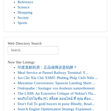
Reference
Science
Shopping
Society
Sports
Web Directory Search
New Site Listings
印度直邮药房：正品保障还是陷阱？
Meal Service at Pannel Railway Terminal: Y...
Soi Cầu Xỉu Chủ XSMT: Phương Pháp Chốt Niên ...
Maximize Conversions: Squeeze Landing Sheet ...
Ostéopathe : Soulager vos douleurs naturellement
The LX88: An Extensive Critique of Nektar's Fla...
พบกับโปรโมชั่น PG สล็อต ออนไลน์ ที่ คุณ ต้อง...
Don't Fall To gold buyers in pune Blindly, Read...
Search Engine Optimization Strategy Explained...