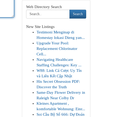
Web Directory Search
Search
New Site Listings
Testimoni Menginap di
Homestay lokasi Dieng yan...
Upgrade Your Pool:
Replacement Chlorinator
Cell...
Navigating Healthcare
Staffing Challenges: Key ...
W88: Link Cá Cược Uy Tín
và Liên Kết Cập Nhật
His Secret Obsession PDF:
Discover the Truth
Same-Day Flower Delivery in
Raleigh Near Colby Dr
Kleines Apartment ,
komfortable Wohnung: Einr...
Soi Cầu Bộ Số 666: Dự Đoán