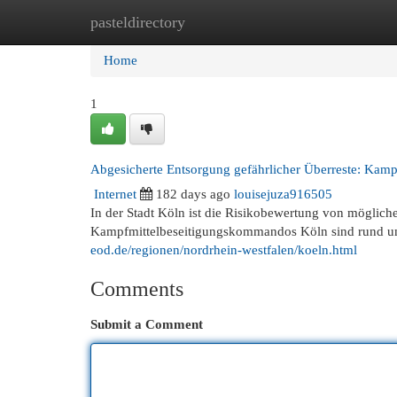
pasteldirectory
Home
New Site Listings
Add Site
Cat
Home
1
Abgesicherte Entsorgung gefährlicher Überreste: Kam
Internet
182 days ago
louisejuza916505
In der Stadt Köln ist die Risikobewertung von möglic
Kampfmittelbeseitigungskommandos Köln sind rund u
eod.de/regionen/nordrhein-westfalen/koeln.html
Comments
Submit a Comment