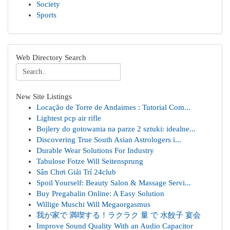
Society
Sports
Web Directory Search
New Site Listings
Locação de Torre de Andaimes : Tutorial Com...
Lightest pcp air rifle
Bojlery do gotowania na parze 2 sztuki: idealne...
Discovering True South Asian Astrologers i...
Durable Wear Solutions For Industry
Tabulose Fotze Will Seitensprung
Sân Chơi Giải Trí 24club
Spoil Yourself: Beauty Salon & Massage Servi...
Buy Pregabalin Online: A Easy Solution
Willige Muschi Will Megaorgasmus
我が家で 満喫する！ラクラク 量 で 水餃子 宴会
Improve Sound Quality With an Audio Capacitor