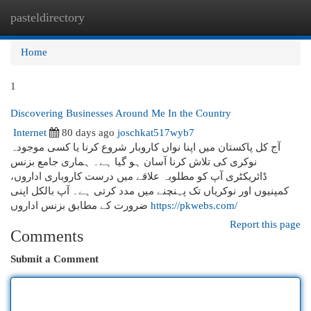
pasteldirectory
Togg
navi
Home
1
Discovering Businesses Around Me In the Country
Internet
80 days ago
joschkat517wyb7
آج کل پاکستان میں اپنا نواں کاروبار شروع کرنا یا کسی موجودہ
نوکری کی تلاش کرنا آسان ہو گیا ہے۔ ہماری جامع بزنس
ڈائریکٹری آپ کو مطلوبہ علاقے میں درست کاروباری اداروں،
کمپنیوں اور نوکریاں تک پہنچنے میں مدد کرتی ہے۔ آپ بالکل اپنی
ضرورت کے مطابق بزنس اداروں
https://pkwebs.com/
Report this page
Comments
Submit a Comment