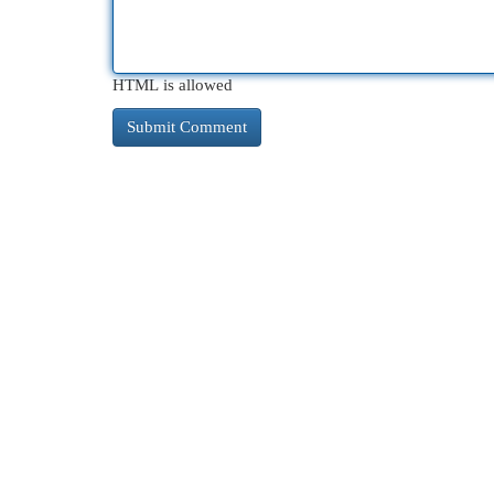
HTML is allowed