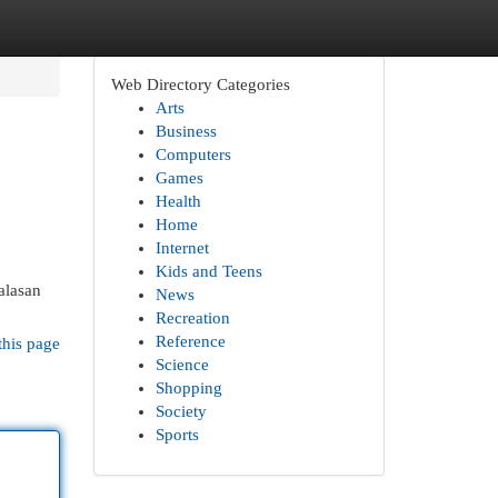
Web Directory Categories
Arts
Business
Computers
Games
Health
Home
Internet
Kids and Teens
alasan
News
Recreation
Reference
this page
Science
Shopping
Society
Sports