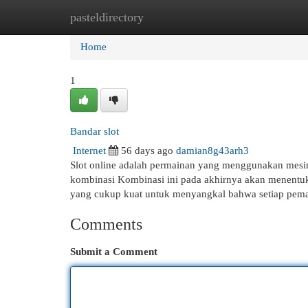
pasteldirectory
Home
New Site Listings
Add Site
Cat
Home
1
Bandar slot
Internet
56 days ago
damian8g43arh3
Slot online adalah permainan yang menggunakan mesin, 
kombinasi Kombinasi ini pada akhirnya akan menentuk
yang cukup kuat untuk menyangkal bahwa setiap pem
Comments
Submit a Comment