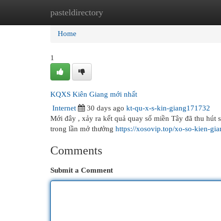
pasteldirectory
Home
New Site Listings
Add Site
Cat
Home
1
KQXS Kiên Giang mới nhất
Internet
30 days ago
kt-qu-x-s-kin-giang171732
Mới đây , xảy ra kết quả quay số miền Tây đã thu hút sự
trong lần mở thưởng
https://xosovip.top/xo-so-kien-gi
Comments
Submit a Comment