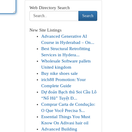
Web Directory Search
Search
New Site Listings
Advanced Generative AI
Course in Hyderabad – On...
Best Structural Retrofitting
Services in Hydera...
Wholesale Software pallets
United kingdom
Buy nike shoes sale
irich88 Promotion: Your
Complete Guide
Dự đoán Bạch thủ Soi Cầu Lô
“Nổ Hũ” Tuyệt Đ...
Comprar Carta de Condução:
O Que Você Precisa S...
Essential Things You Must
Know On Adivasi hair oil
Advanced Building