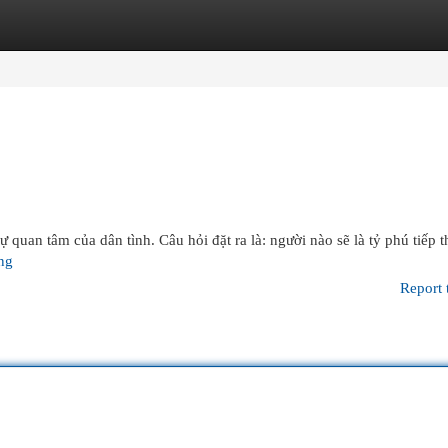
egories
Register
Login
 quan tâm của dân tình. Câu hỏi đặt ra là: người nào sẽ là tỷ phú tiếp 
ang
Report 